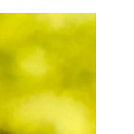
onderweg nog even iets lekkers gehaald en liepen
daarna met z’n vieren naar mijn achterdeur. Zo’n
gewone middag die nergens bijzonder lijkt. Totdat
één van hen iets deed waardoor ik ineens weer
terug was bij mezelf vroeger.