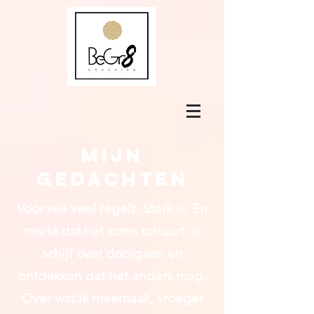
Mijn
gedachten
Voor wie veel regelt. Sterk is. En
merkt dat het soms schuurt.
Ik
schijf over doorgaan en
ontdekken dat het anders mag.
Over wat ik meemaak, vroeger