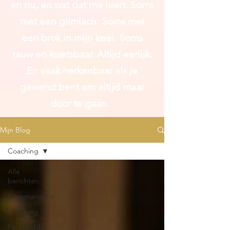
en nu, en wat dat me leert. Soms
met een glimlach. Soms met
een brok in mijn keel. Soms
rauw en kwetsbaar. Altijd
eerlijk.
En vaak herkenbaar als je
gewend bent om altijd maar
door te gaan.
Mijn Blog
Coaching
Alle
berichten
Communicatie
Coaching
Persoonlijk