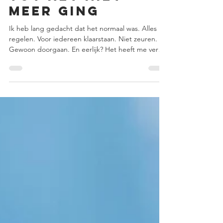
Nicole
24 feb
5 minuten om te lezen
Tot het niet
meer ging
Ik heb lang gedacht dat het normaal was. Alles
regelen. Voor iedereen klaarstaan. Niet zeuren.
Gewoon doorgaan. En eerlijk? Het heeft me ver
gebracht. In mijn werk. Privé. In alles wat ik heb
meegemaakt. In hoe mensen naar me keken. In
hoe ik mezelf zag. En dat hoorde ik ook terug. “Jij
bent altijd zo sterk.” “Hoe krijg je het toch
allemaal voor elkaar?” Totdat mijn lijf signalen
begon te geven en mijn hoofd vol zat. En ik
ontdekte dat er een verschil is tussen sterk zijn…
en