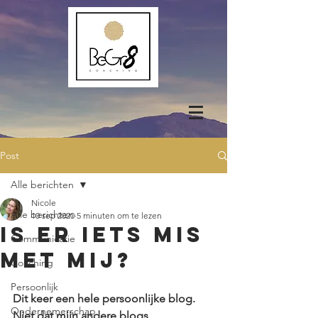
Post
Alle berichten
Nicole
Alle berichten
10 sep 2020
5 minuten om te lezen
is er iets mis
Communicatie
met mij?
Coaching
Persoonlijk
Dit keer een hele persoonlijke blog. 
Ondernemerschap
Niet dat mijn andere blogs 