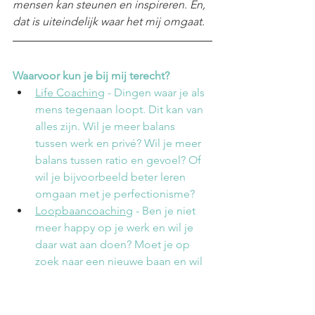
mensen kan steunen en inspireren. En, 
dat is uiteindelijk waar het mij omgaat. 
Waarvoor kun je bij mij terecht?
Life Coaching
 - Dingen waar je als 
mens tegenaan loopt. Dit kan van 
alles zijn. Wil je meer balans  
tussen werk en privé? Wil je meer 
balans tussen ratio en gevoel? Of 
wil je bijvoorbeeld beter leren 
omgaan met je perfectionisme?
Loopbaancoaching
 - Ben je niet 
meer happy op je werk en wil je 
daar wat aan doen? Moet je op 
zoek naar een nieuwe baan en wil 
je daar hulp bij? Of wil je een 
volgende stap in je carrière 
maken, maar weet je niet goed wat 