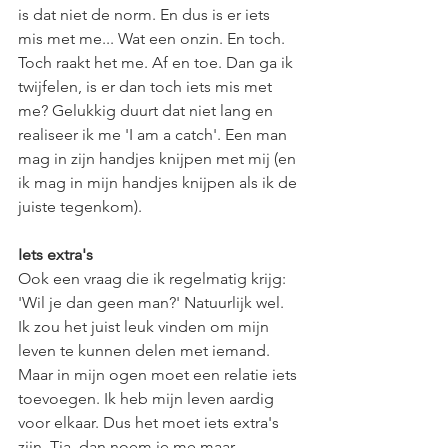
is dat niet de norm. En dus is er iets 
mis met me... Wat een onzin. En toch. 
Toch raakt het me. Af en toe. Dan ga ik 
twijfelen, is er dan toch iets mis met 
me? Gelukkig duurt dat niet lang en 
realiseer ik me 'I am a catch'. Een man 
mag in zijn handjes knijpen met mij (en 
ik mag in mijn handjes knijpen als ik de 
juiste tegenkom).  
Iets extra's
Ook een vraag die ik regelmatig krijg: 
'Wil je dan geen man?' Natuurlijk wel. 
Ik zou het juist leuk vinden om mijn 
leven te kunnen delen met iemand. 
Maar in mijn ogen moet een relatie iets 
toevoegen. Ik heb mijn leven aardig 
voor elkaar. Dus het moet iets extra's 
zijn. Tja, dan noem je me maar 