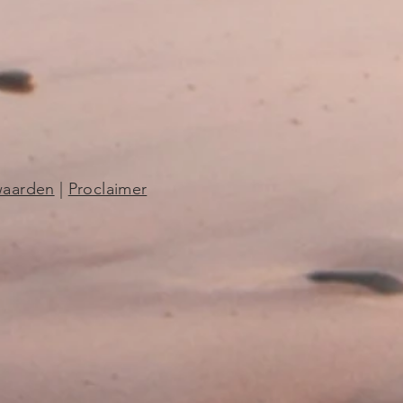
waarden
|
Proclaimer