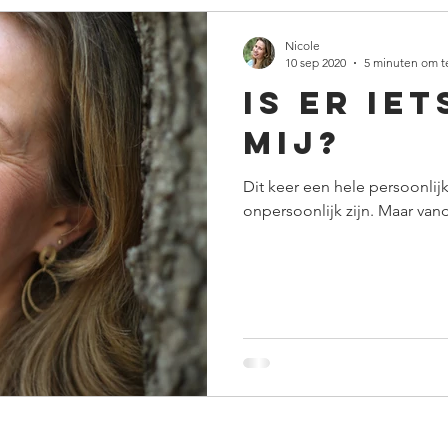
Nicole
10 sep 2020
5 minuten om t
is er iet
mij?
Dit keer een hele persoonlij
onpersoonlijk zijn. Maar van