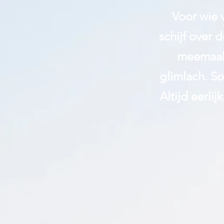
Voor wie v
schijf over
meemaak,
glimlach. S
Altijd
eerlij