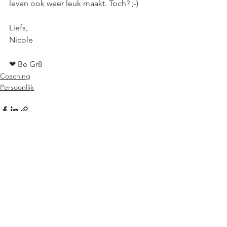
leven ook weer leuk maakt. Toch? ;-)
Liefs, 
Nicole 
❤ Be Gr8
Coaching
Persoonlijk
Alles weergeven
Recente blogposts