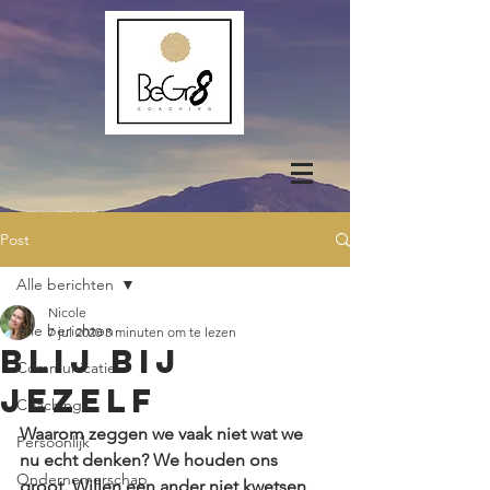
Post
Alle berichten
Nicole
Alle berichten
7 jul 2020
3 minuten om te lezen
Blij bij
Communicatie
jezelf
Coaching
Waarom zeggen we vaak niet wat we 
Persoonlijk
nu echt denken? We houden ons 
Ondernemerschap
groot. Willen een ander niet kwetsen. 