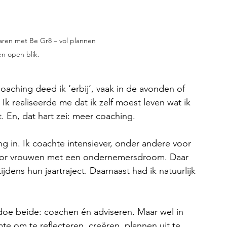
aren met Be Gr8 – vol plannen 
n open blik.
oaching deed ik ‘erbij’, vaak in de avonden of 
Ik realiseerde me dat ik zelf moest leven wat ik 
t. En, dat hart zei: meer coaching.
g in. Ik coachte intensiever, onder andere voor 
or vrouwen met een ondernemersdroom. Daar 
jdens hun jaartraject. Daarnaast had ik natuurlijk 
doe beide: coachen én adviseren. Maar wel in 
te om te reflecteren, creëren, plannen uit te 