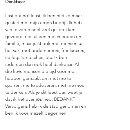
Dankbaar
Last but not least, ik ben niet zo maar 
gestart met mijn eigen bedrijf. Ik heb 
van te voren heel veel gesprekken 
gevoerd, niet alleen met vrienden en 
familie, maar juist ook met mensen uit 
het vak, met ondernemers, freelancers, 
collega's, coaches, etc. Ik ben 
iedereen dan ook heel dankbaar. Al 
die lieve mensen die tijd voor me 
hebben gemaakt om met me te 
sparren, me te adviseren, met me mee 
te denken. Als je dit leest dan weet je 
dat ik het over 
jou 
heb, BEDANKT!
Vervolgens heb ik de stap genomen en 
ben ik voor mezelf begonnen. 
Natuurlijk niet voordat ik een 
businessplan had geschreven (en een 