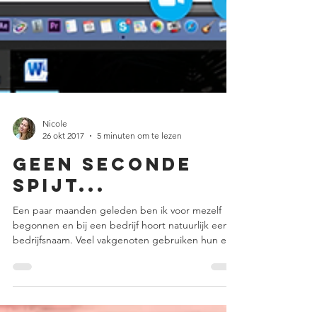
Nicole
26 okt 2017
5 minuten om te lezen
Geen seconde
spijt...
Een paar maanden geleden ben ik voor mezelf
begonnen en bij een bedrijf hoort natuurlijk een
bedrijfsnaam. Veel vakgenoten gebruiken hun eig