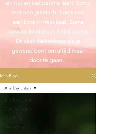
en nu, en wat dat me leert. Soms
met een glimlach. Soms met
een brok in mijn keel. Soms
rauw en kwetsbaar. Altijd
eerlijk.
En vaak herkenbaar als je
gewend bent om altijd maar
door te gaan.
Mijn Blog
Alle berichten
Alle berichten
Communicatie
Coaching
Persoonlijk