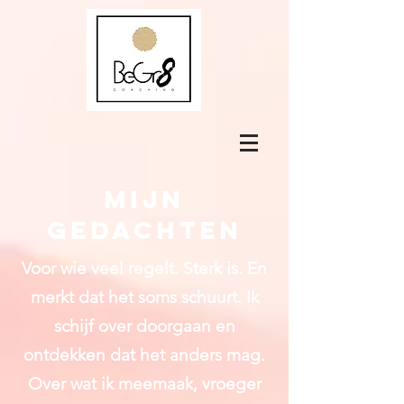
Mijn
gedachten
Voor wie veel regelt. Sterk is. En
merkt dat het soms schuurt.
Ik
schijf over doorgaan en
ontdekken dat het anders mag.
Over wat ik meemaak, vroeger