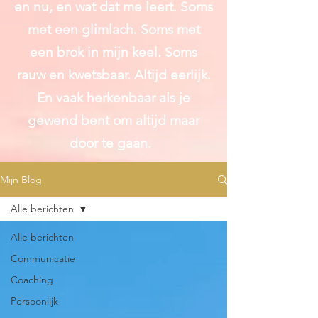
en nu, en wat dat me leert. Soms
met een glimlach. Soms met
een brok in mijn keel. Soms
rauw en kwetsbaar. Altijd
eerlijk.
En vaak herkenbaar als je
gewend bent om altijd maar
door te gaan.
Mijn Blog
Alle berichten
Alle berichten
Communicatie
Coaching
Persoonlijk