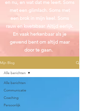
en nu, en wat dat me leert. Soms
met een glimlach. Soms met
een brok in mijn keel. Soms
rauw en kwetsbaar. Altijd
eerlijk.
En vaak herkenbaar als je
gewend bent om altijd maar
door te gaan.
Mijn Blog
Alle berichten
Alle berichten
Communicatie
Coaching
Persoonlijk