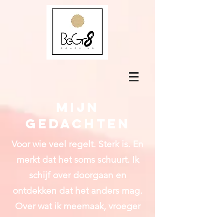
Mijn
gedachten
Voor wie veel regelt. Sterk is. En
merkt dat het soms schuurt.
Ik
schijf over doorgaan en
ontdekken dat het anders mag.
Over wat ik meemaak, vroeger