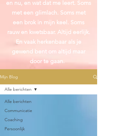
en nu, en wat dat me leert. Soms
met een glimlach. Soms met
een brok in mijn keel. Soms
rauw en kwetsbaar. Altijd
eerlijk.
En vaak herkenbaar als je
gewend bent om altijd maar
door te gaan.
Mijn Blog
Alle berichten
Alle berichten
Communicatie
Coaching
Persoonlijk