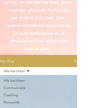
en nu, en wat dat me leert. Soms
met een glimlach. Soms met
een brok in mijn keel. Soms
rauw en kwetsbaar. Altijd
eerlijk.
En vaak herkenbaar als je
gewend bent om altijd maar
door te gaan.
Mijn Blog
Alle berichten
Alle berichten
Communicatie
Coaching
Persoonlijk