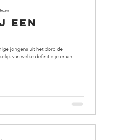
 lezen
j een
mige jongens uit het dorp de
lijk van welke definitie je eraan