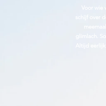
Voor wie v
schijf over
meemaak,
glimlach. S
Altijd
eerlij