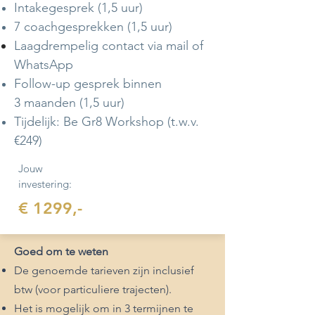
Intakegesprek (1,5 uur)
7 coachgesprekken (1,5 uur)
Laagdrempelig
contact via mail of
WhatsApp
Follow-up gesprek binnen
3 maanden (1,5 uur)
Tijdelijk: Be Gr8 Workshop (t.w.v.
€249)
Jouw
investering:
€ 1299,-
Goed om te weten
De genoemde tarieven zijn inclusief
btw (voor particuliere trajecten).
Het is mogelijk om in 3 termijnen te