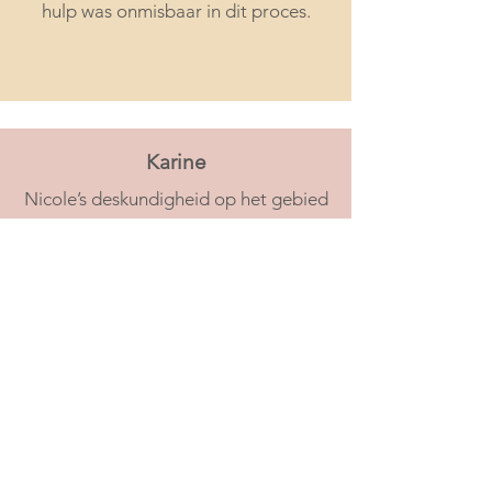
hulp was onmisbaar in dit proces.
Karine
Nicole’s deskundigheid op het gebied
van business én persoonlijke groei
maakt echt het verschil. Iedere keer
opnieuw gaf ze me het juiste zetje,
waardoor mijn zelfvertrouwen en
geloof in mijn eigen kunnen bleven
groeien. Ik ben haar ontzettend
dankbaar voor haar steun en
begeleiding.